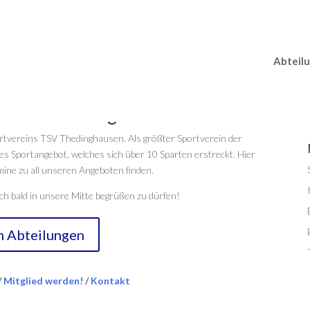
Abteil
m TSV Thedinghausen!
ortvereins TSV Thedinghausen. Als größter Sportverein der
s Sportangebot, welches sich über 10 Sparten erstreckt. Hier
ine zu all unseren Angeboten finden.
h bald in unsere Mitte begrüßen zu dürfen!
n Abteilungen
/
Mitglied werden!
/
Kontakt