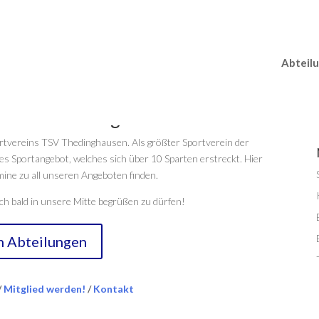
Abteil
m TSV Thedinghausen!
ortvereins TSV Thedinghausen. Als größter Sportverein der
s Sportangebot, welches sich über 10 Sparten erstreckt. Hier
ine zu all unseren Angeboten finden.
h bald in unsere Mitte begrüßen zu dürfen!
n Abteilungen
/
Mitglied werden!
/
Kontakt